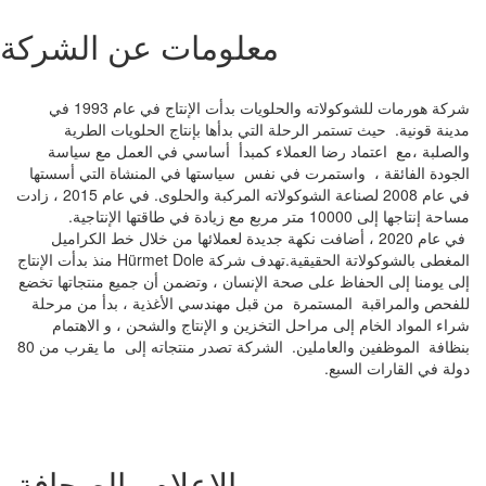
معلومات عن الشركة
شركة هورمات للشوكولاته والحلويات بدأت الإنتاج في عام 1993 في
مدينة قونية. حيث تستمر الرحلة التي بدأها بإنتاج الحلويات الطرية
والصلبة ،مع اعتماد رضا العملاء كمبدأ أساسي في العمل مع سياسة
الجودة الفائقة ، واستمرت في نفس سياستها في المنشاة التي أسستها
في عام 2008 لصناعة الشوكولاته المركبة والحلوى. في عام 2015 ، زادت
مساحة إنتاجها إلى 10000 متر مربع مع زيادة في طاقتها الإنتاجية.
في عام 2020 ، أضافت نكهة جديدة لعملائها من خلال خط الكراميل
المغطى بالشوكولاتة الحقيقية.تهدف شركة Hürmet Dole منذ بدأت الإنتاج
إلى يومنا إلى الحفاظ على صحة الإنسان ، وتضمن أن جميع منتجاتها تخضع
للفحص والمراقبة المستمرة من قبل مهندسي الأغذية ، بدأ من مرحلة
شراء المواد الخام إلى مراحل التخزين و الإنتاج والشحن ، و الاهتمام
بنظافة الموظفين والعاملين. الشركة تصدر منتجاته إلى ما يقرب من 80
دولة في القارات السبع.
الإعلام والصحافة