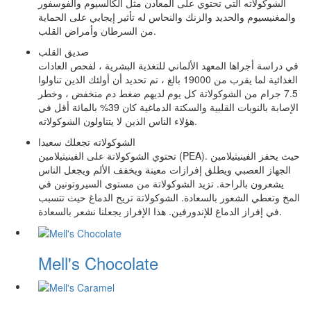
الشوكولاته التي تحتوي على المعادن مثل الكالسيوم والفوسفور
والمغنيسيوم والحديد والزنك والنحاس له تأثير إيجابي على الحماية
من السرطان وأمراض القلب.
صديق القلب
في دراسة أجراها المعهد الألماني للتغذية البشرية ، لفحص العادات
الغذائية لما يقرب من 19000 بالغ ، تم تحديد أن أولئك الذين تناولوا
7.5 جرام من الشوكولاتة كل يوم لديهم ضغط دم منخفض ، وخطر
الإصابة بالنوبات القلبية والسكتة الدماغية كان 39% بالمائة أقل في
هؤلاء الناس الذين لا يتناولون الشوكولاته.
الشوكولاته تجعلك سعيدا
تحتوي الشوكولاتة على الفينيثيلامين (PEA). حيث يحفز الفينيثيلامين
الجهاز العصبي ويطلق إفرازات معينة ويخفف الألم ويجعل الناس
يشعرون بالراحة. تزيد الشوكولاتة من مستوى السيروتونين في
المخ وتعطي الشعور بالسعادة. الشوكولاتة تريح الدماغ حيث تتسبب
في إفراز الدماغ للإندورفين. هذا الإفراز يجعلنا نشعر بالسعادة.
Mell's Chocolate