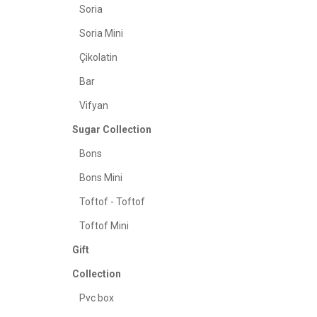
Soria
Soria Mini
Çikolatin
Bar
Vifyan
Sugar Collection
Bons
Bons Mini
Toftof - Toftof
Toftof Mini
Gift
Collection
Pvc box