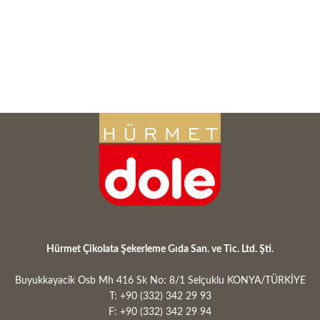
Hürmet Çikolata Şekerleme Gıda San. ve Tic. Ltd. Şti.
Buyukkayacik Osb Mh 416 Sk No: 8/1 Selçuklu KONYA/TÜRKİYE
T: +90 (332) 342 29 93
F: +90 (332) 342 29 94